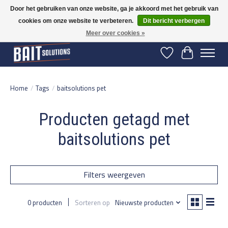
Door het gebruiken van onze website, ga je akkoord met het gebruik van
cookies om onze website te verbeteren.
Dit bericht verbergen
Gratis verzending vanaf 50 euro binnen NL | Op voorraad binnen 2-5 werkdagen
verzonden | België vanaf 70 euro gratis verzonden
Meer over cookies »
Verlanglijst
Winkelwage
Home
/
Tags
/
baitsolutions pet
Producten getagd met
baitsolutions pet
Filters weergeven
0 producten
Sorteren op
Nieuwste producten