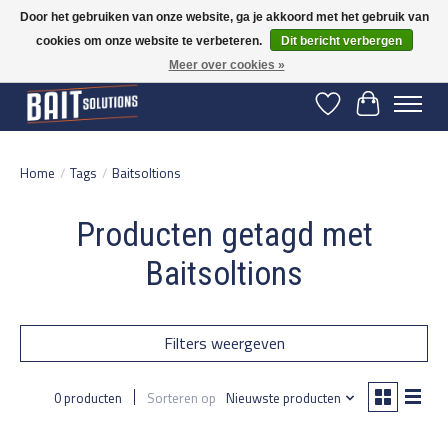
Door het gebruiken van onze website, ga je akkoord met het gebruik van
cookies om onze website te verbeteren.
Dit bericht verbergen
Gratis verzending vanaf 50 euro binnen NL | Op voorraad binnen 2-5 werkdagen
verzonden | België vanaf 70 euro gratis verzonden
Meer over cookies »
Verlanglijst
Winkelwage
Home
/
Tags
/
Baitsoltions
Producten getagd met
Baitsoltions
Filters weergeven
0 producten
Sorteren op
Nieuwste producten