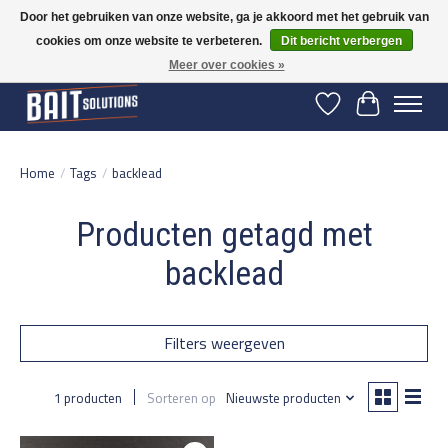
Door het gebruiken van onze website, ga je akkoord met het gebruik van
cookies om onze website te verbeteren.
Dit bericht verbergen
Gratis verzending vanaf 50 euro binnen NL | Op voorraad binnen 2-5 werkdagen
verzonden | België vanaf 70 euro gratis verzonden
Meer over cookies »
Verlanglijst
Winkelwage
Home
/
Tags
/
backlead
Producten getagd met
backlead
Filters weergeven
1 producten
Sorteren op
Nieuwste producten