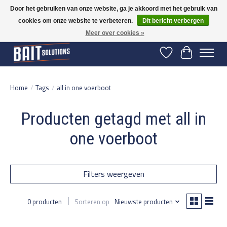
Door het gebruiken van onze website, ga je akkoord met het gebruik van
cookies om onze website te verbeteren.
Dit bericht verbergen
Gratis verzending vanaf 50 euro binnen NL | Op voorraad binnen 2-5 werkdagen
verzonden | België vanaf 70 euro gratis verzonden
Meer over cookies »
Verlanglijst
Winkelwage
Home
/
Tags
/
all in one voerboot
Producten getagd met all in
one voerboot
Filters weergeven
0 producten
Sorteren op
Nieuwste producten