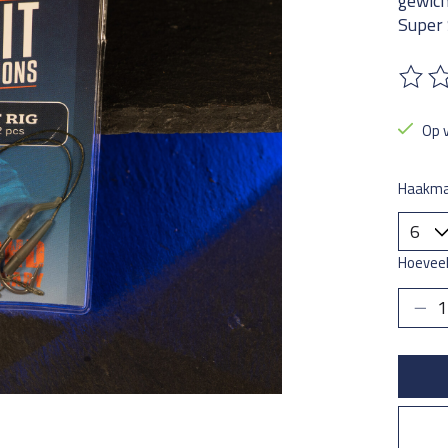
gewich
Super 
De beo
Op 
Haakma
Hoeveel