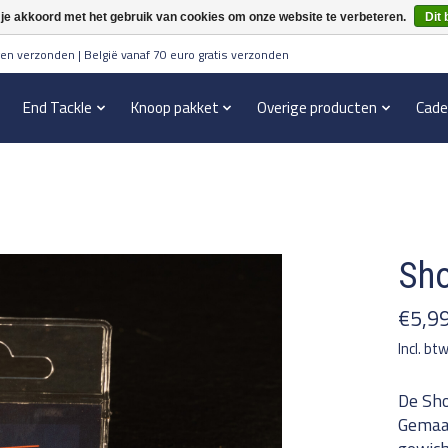
 je akkoord met het gebruik van cookies om onze website te verbeteren.
Dit 
en verzonden | België vanaf 70 euro gratis verzonden
End Tackle
Knoop pakket
Overige producten
Cade
Sho
€5,9
Incl. bt
De Sho
Gemaak