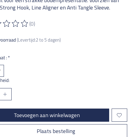
t voor een strakke bodempresentatie. Voorzien van
Strong Hook, Line Aligner en Anti Tangle Sleeve.
(0)
ordeling van dit product is
0
van de 5
voorraad
(Levertijd:2 to 5 dagen)
at :
*
heid:
Toevoegen aan winkelwagen
Plaats bestelling