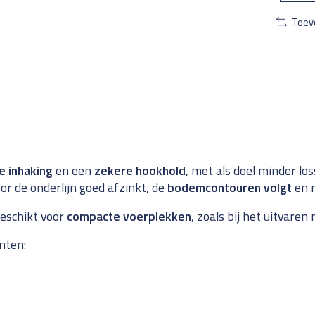
Toev
e inhaking
en een
zekere hookhold
, met als doel minder lo
or de onderlijn goed afzinkt, de
bodemcontouren volgt
en n
geschikt voor
compacte voerplekken
, zoals bij het uitvare
nten: