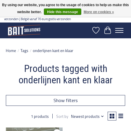
By using our website, you agree to the usage of cookies to help us make this
website better.
Hide this message
More on cookies »
Gratis verzending vanaf 50 euro binnen NL | Op voorraad binnen 2-5 werkdagen
verzonden | België vanaf 70 euro gratis verzonden
Wishlist
Cart
Home
/
Tags
/
onderlijnen kant en klaar
Products tagged with
onderlijnen kant en klaar
Show filters
1 products
Sort by
Newest products