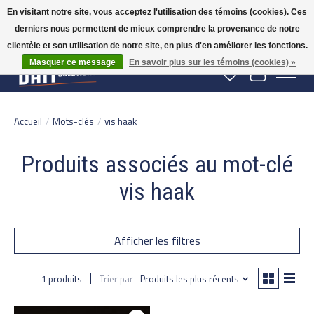
En visitant notre site, vous acceptez l'utilisation des témoins (cookies). Ces
derniers nous permettent de mieux comprendre la provenance de notre
Gratis verzending vanaf 50 euro binnen NL | Op voorraad binnen 2-5 werkdagen
verzonden | België vanaf 70 euro gratis verzonden
clientèle et son utilisation de notre site, en plus d'en améliorer les fonctions.
Masquer ce message
En savoir plus sur les témoins (cookies) »
Liste de souhaits
Panier
Accueil
/
Mots-clés
/
vis haak
Produits associés au mot-clé
vis haak
Afficher les filtres
1 produits
Trier par
Produits les plus récents