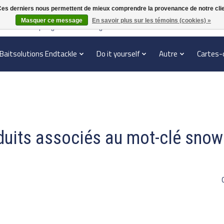
. Ces derniers nous permettent de mieux comprendre la provenance de notre clientè
Masquer ce message
En savoir plus sur les témoins (cookies) »
en verzonden | België vanaf 70 euro gratis verzonden
Baitsolutions Endtackle
Do it yourself
Autre
Cartes-
duits associés au mot-clé sno