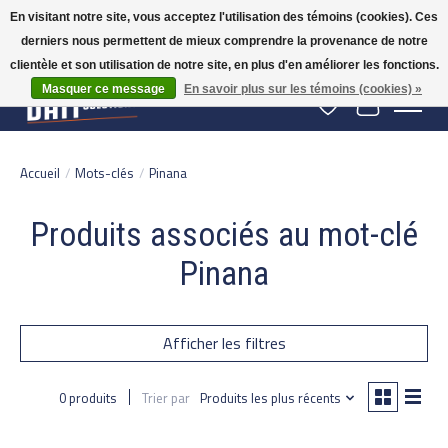
En visitant notre site, vous acceptez l'utilisation des témoins (cookies). Ces
derniers nous permettent de mieux comprendre la provenance de notre
Gratis verzending vanaf 50 euro binnen NL | Op voorraad binnen 2-5 werkdagen
verzonden | België vanaf 70 euro gratis verzonden
clientèle et son utilisation de notre site, en plus d'en améliorer les fonctions.
Masquer ce message
En savoir plus sur les témoins (cookies) »
Liste de souhaits
Panier
Accueil
/
Mots-clés
/
Pinana
Produits associés au mot-clé
Pinana
Afficher les filtres
0 produits
Trier par
Produits les plus récents