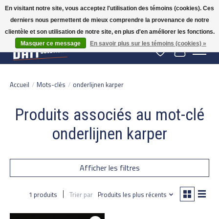
En visitant notre site, vous acceptez l'utilisation des témoins (cookies). Ces
derniers nous permettent de mieux comprendre la provenance de notre
Gratis verzending vanaf 50 euro binnen NL | Op voorraad binnen 2-5 werkdagen
verzonden | België vanaf 70 euro gratis verzonden
clientèle et son utilisation de notre site, en plus d'en améliorer les fonctions.
Masquer ce message
En savoir plus sur les témoins (cookies) »
Liste de souhaits
Panier
Accueil
/
Mots-clés
/
onderlijnen karper
Produits associés au mot-clé
onderlijnen karper
Afficher les filtres
1 produits
Trier par
Produits les plus récents