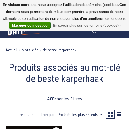
En visitant notre site, vous acceptez l'utilisation des témoins (cookies). Ces
derniers nous permettent de mieux comprendre la provenance de notre
Gratis verzending vanaf 50 euro binnen NL | Op voorraad binnen 2-5 werkdagen
verzonden | België vanaf 70 euro gratis verzonden
clientèle et son utilisation de notre site, en plus d'en améliorer les fonctions.
Masquer ce message
En savoir plus sur les témoins (cookies) »
Liste de souhaits
Panier
Accueil
/
Mots-clés
/
de beste karperhaak
Produits associés au mot-clé
de beste karperhaak
Afficher les filtres
1 produits
Trier par
Produits les plus récents