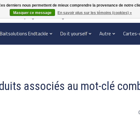
. Ces derniers nous permettent de mieux comprendre la provenance de notre clientè
Masquer ce message
En savoir plus sur les témoins (cookies) »
en verzonden | België vanaf 70 euro gratis verzonden
Baitsolutions Endtackle
Do it yourself
Autre
Cartes-
duits associés au mot-clé comb