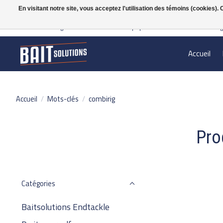
En visitant notre site, vous acceptez l'utilisation des témoins (cookies)
Gratis verzending vanaf 50 euro binnen NL | Op voorraad binnen 2-5 werkdag
Accueil
Accueil
/
Mots-clés
/
combirig
Pro
Catégories
Baitsolutions Endtackle