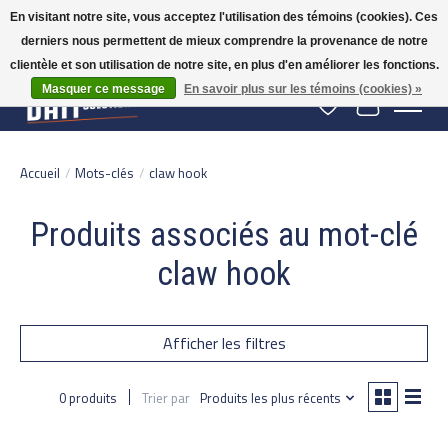
En visitant notre site, vous acceptez l'utilisation des témoins (cookies). Ces
derniers nous permettent de mieux comprendre la provenance de notre
Gratis verzending vanaf 50 euro binnen NL | Op voorraad binnen 2-5 werkdagen
verzonden | België vanaf 70 euro gratis verzonden
clientèle et son utilisation de notre site, en plus d'en améliorer les fonctions.
Masquer ce message
En savoir plus sur les témoins (cookies) »
Liste de souhaits
Panier
Accueil
/
Mots-clés
/
claw hook
Produits associés au mot-clé
claw hook
Afficher les filtres
0 produits
Trier par
Produits les plus récents