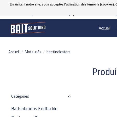
En visitant notre site, vous acceptez l'utilisation des témoins (cookies)
Gratis verzending vanaf 50 euro binnen NL | Op voorraad binnen 2-5 werkdag
Accueil
Accueil
/
Mots-clés
/
beetindicators
Produi
Catégories
Baitsolutions Endtackle