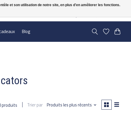
le et son utilisation de notre site, en plus d'en améliorer les fonctions.
FR
S’inscrire / Se connecter
cadeaux
Blog
icators
Trier par
Produits les plus récents
0 produits