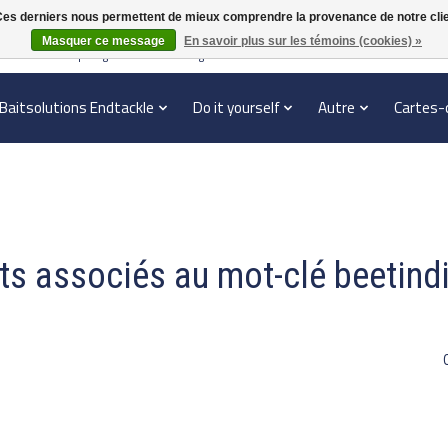
. Ces derniers nous permettent de mieux comprendre la provenance de notre clientè
Masquer ce message
En savoir plus sur les témoins (cookies) »
en verzonden | België vanaf 70 euro gratis verzonden
Baitsolutions Endtackle
Do it yourself
Autre
Cartes-
ts associés au mot-clé beetind