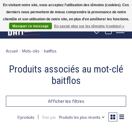
En visitant notre site, vous acceptez l'utilisation des témoins (cookies). Ces
derniers nous permettent de mieux comprendre la provenance de notre
Gratis verzending vanaf 50 euro binnen NL | Op voorraad binnen 2-5 werkdagen
verzonden | België vanaf 70 euro gratis verzonden
clientèle et son utilisation de notre site, en plus d'en améliorer les fonctions.
Masquer ce message
En savoir plus sur les témoins (cookies) »
Liste de souhaits
Panier
Accueil
/
Mots-clés
/
baitflos
Produits associés au mot-clé
baitflos
Afficher les filtres
0 produits
Trier par
Produits les plus récents