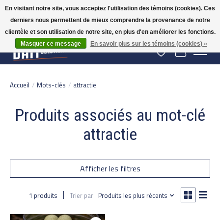
En visitant notre site, vous acceptez l'utilisation des témoins (cookies). Ces
derniers nous permettent de mieux comprendre la provenance de notre
Gratis verzending vanaf 50 euro binnen NL | Op voorraad binnen 2-5 werkdagen
verzonden | België vanaf 70 euro gratis verzonden
clientèle et son utilisation de notre site, en plus d'en améliorer les fonctions.
Masquer ce message
En savoir plus sur les témoins (cookies) »
Liste de souhaits
Panier
Accueil
/
Mots-clés
/
attractie
Produits associés au mot-clé
attractie
Afficher les filtres
1 produits
Trier par
Produits les plus récents