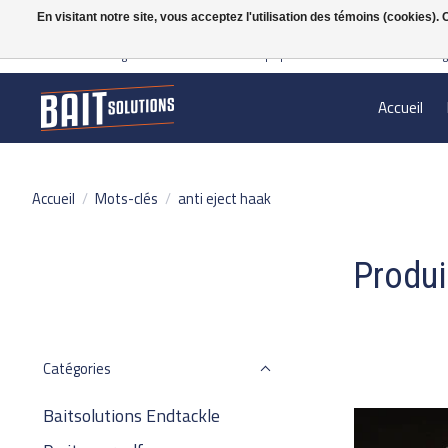
En visitant notre site, vous acceptez l'utilisation des témoins (cookies)
Gratis verzending vanaf 50 euro binnen NL | Op voorraad binnen 2-5 werkdag
Accueil
Accueil
/
Mots-clés
/
anti eject haak
Produi
Catégories
Baitsolutions Endtackle