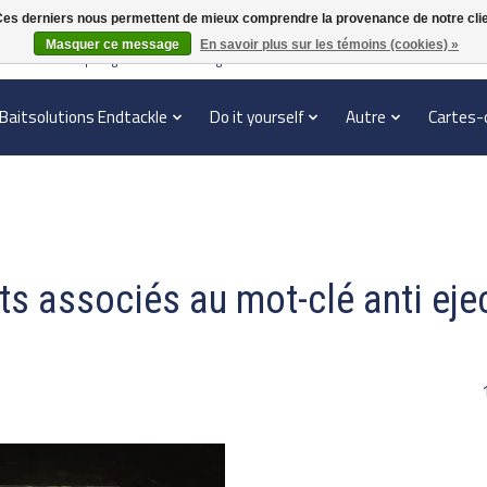
. Ces derniers nous permettent de mieux comprendre la provenance de notre clientè
Masquer ce message
En savoir plus sur les témoins (cookies) »
en verzonden | België vanaf 70 euro gratis verzonden
Baitsolutions Endtackle
Do it yourself
Autre
Cartes-
ts associés au mot-clé anti eje