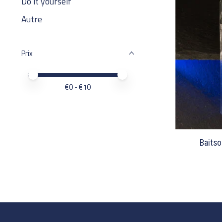
Do it yourself
Autre
Prix
Prix minimum
Price maximum value
€
0
- €
10
Baitso