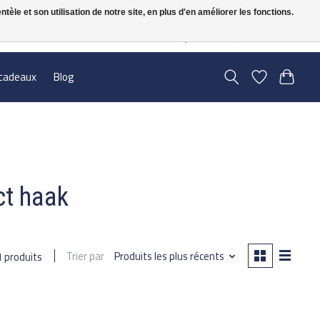
le et son utilisation de notre site, en plus d'en améliorer les fonctions.
FR
S’inscrire / Se connecter
cadeaux
Blog
ct haak
Trier par
Produits les plus récents
1 produits