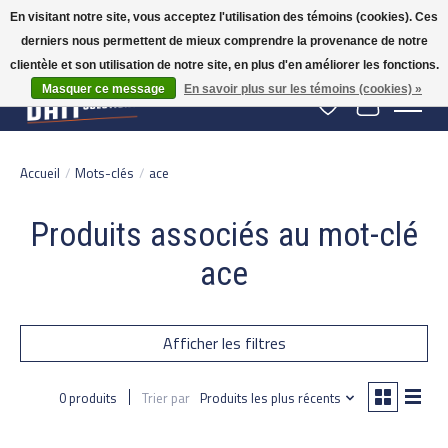
En visitant notre site, vous acceptez l'utilisation des témoins (cookies). Ces
derniers nous permettent de mieux comprendre la provenance de notre
Gratis verzending vanaf 50 euro binnen NL | Op voorraad binnen 2-5 werkdagen
verzonden | België vanaf 70 euro gratis verzonden
clientèle et son utilisation de notre site, en plus d'en améliorer les fonctions.
Masquer ce message
En savoir plus sur les témoins (cookies) »
Liste de souhaits
Panier
Accueil
/
Mots-clés
/
ace
Produits associés au mot-clé
ace
Afficher les filtres
0 produits
Trier par
Produits les plus récents