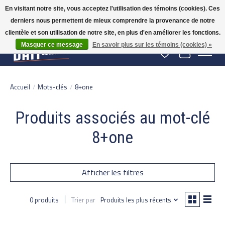
En visitant notre site, vous acceptez l'utilisation des témoins (cookies). Ces
derniers nous permettent de mieux comprendre la provenance de notre
Gratis verzending vanaf 50 euro binnen NL | Op voorraad binnen 2-5 werkdagen
verzonden | België vanaf 70 euro gratis verzonden
clientèle et son utilisation de notre site, en plus d'en améliorer les fonctions.
Masquer ce message
En savoir plus sur les témoins (cookies) »
Liste de souhaits
Panier
Accueil
/
Mots-clés
/
8+one
Produits associés au mot-clé
8+one
Afficher les filtres
0 produits
Trier par
Produits les plus récents