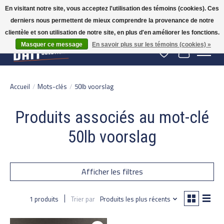
En visitant notre site, vous acceptez l'utilisation des témoins (cookies). Ces
derniers nous permettent de mieux comprendre la provenance de notre
Gratis verzending vanaf 50 euro binnen NL | Op voorraad binnen 2-5 werkdagen
verzonden | België vanaf 70 euro gratis verzonden
clientèle et son utilisation de notre site, en plus d'en améliorer les fonctions.
Masquer ce message
En savoir plus sur les témoins (cookies) »
Liste de souhaits
Panier
Accueil
/
Mots-clés
/
50lb voorslag
Produits associés au mot-clé
50lb voorslag
Afficher les filtres
1 produits
Trier par
Produits les plus récents