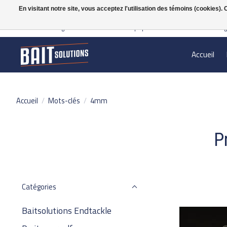
En visitant notre site, vous acceptez l'utilisation des témoins (cookies)
Gratis verzending vanaf 50 euro binnen NL | Op voorraad binnen 2-5 werkdag
Accueil
Accueil
/
Mots-clés
/
4mm
P
Catégories
Baitsolutions Endtackle